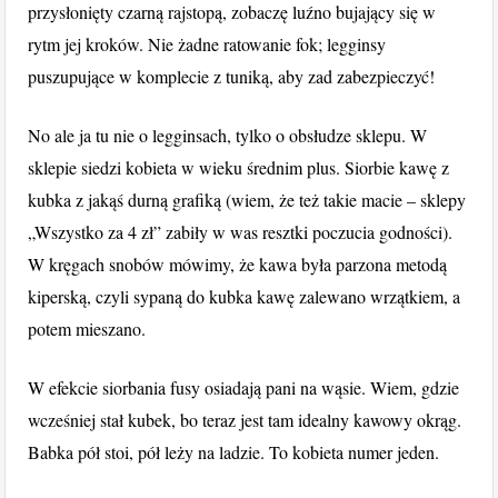
przysłonięty czarną rajstopą, zobaczę luźno bujający się w
rytm jej kroków. Nie żadne ratowanie fok; legginsy
puszupujące w komplecie z tuniką, aby zad zabezpieczyć!
No ale ja tu nie o legginsach, tylko o obsłudze sklepu. W
sklepie siedzi kobieta w wieku średnim plus. Siorbie kawę z
kubka z jakąś durną grafiką (wiem, że też takie macie – sklepy
„Wszystko za 4 zł” zabiły w was resztki poczucia godności).
W kręgach snobów mówimy, że kawa była parzona metodą
kiperską, czyli sypaną do kubka kawę zalewano wrzątkiem, a
potem mieszano.
W efekcie siorbania fusy osiadają pani na wąsie. Wiem, gdzie
wcześniej stał kubek, bo teraz jest tam idealny kawowy okrąg.
Babka pół stoi, pół leży na ladzie. To kobieta numer jeden.