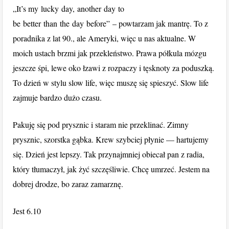
„It’s my lucky day, another day to
be better than the day before” – powtarzam jak mantrę. To z
poradnika z lat 90., ale Ameryki, więc u nas aktualne. W
moich ustach brzmi jak przekleństwo. Prawa półkula mózgu
jeszcze śpi, lewe oko łzawi z rozpaczy i tęsknoty za poduszką.
To dzień w stylu slow life, więc muszę się spieszyć. Slow life
zajmuje bardzo dużo czasu.
Pakuję się pod prysznic i staram nie przeklinać. Zimny
prysznic, szorstka gąbka. Krew szybciej płynie — hartujemy
się. Dzień jest lepszy. Tak przynajmniej obiecał pan z radia,
który tłumaczył, jak żyć szczęśliwie. Chcę umrzeć. Jestem na
dobrej drodze, bo zaraz zamarznę.
Jest 6.10