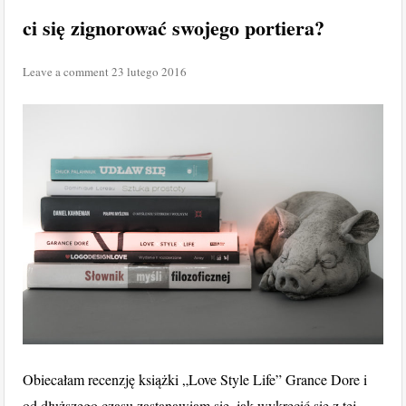
ci się zignorować swojego portiera?
Leave a comment
23 lutego 2016
Obiecałam recenzję książki „Love Style Life” Grance Dore i
od dłuższego czasu zastanawiam się, jak wykręcić się z tej