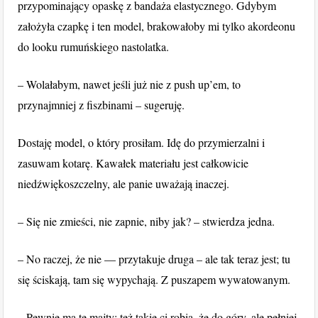
przypominający opaskę z bandaża elastycznego. Gdybym
założyła czapkę i ten model, brakowałoby mi tylko akordeonu
do looku rumuńskiego nastolatka.
– Wolałabym, nawet jeśli już nie z push up’em, to
przynajmniej z fiszbinami – sugeruję.
Dostaję model, o który prosiłam. Idę do przymierzalni i
zasuwam kotarę. Kawałek materiału jest całkowicie
niedźwiękoszczelny, ale panie uważają inaczej.
– Się nie zmieści, nie zapnie, niby jak? – stwierdza jedna.
– No raczej, że nie — przytakuje druga – ale tak teraz jest; tu
się ściskają, tam się wypychają. Z puszapem wywatowanym.
– Pewnie ma te majty; też takie ci robią, że do góry, ale pełniej.