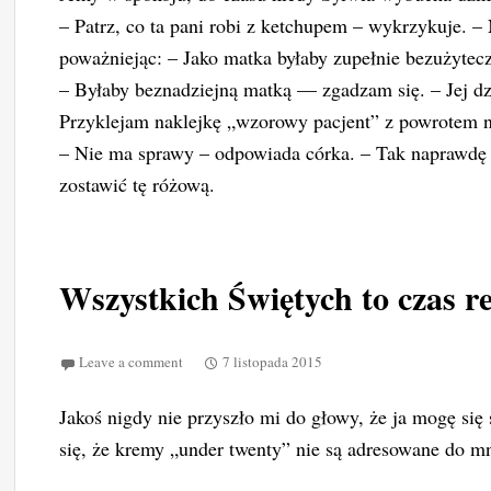
– Patrz, co ta pani robi z ketchupem – wykrzykuje. – 
poważniejąc: – Jako matka byłaby zupełnie bezużytec
– Byłaby beznadziejną matką — zgadzam się. – Jej dz
Przyklejam naklejkę „wzorowy pacjent” z powrotem na 
– Nie ma sprawy – odpowiada córka. – Tak naprawdę 
zostawić tę różową.
Wszystkich Świętych to czas re
Leave a comment
7 listopada 2015
Jakoś nigdy nie przyszło mi do głowy, że ja mogę się 
się, że kremy „under twenty” nie są adresowane do m