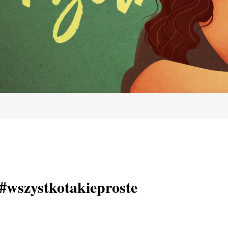
#‎wszystkotakieproste‬