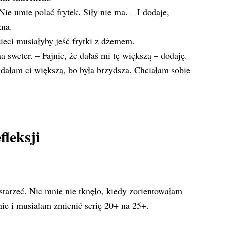
Nie umie polać frytek. Siły nie ma. – I dodaje,
zna.
ieci musiałyby jeść frytki z dżemem.
sweter. – Fajnie, że dałaś mi tę większą – dodaję.
dałam ci większą, bo była brzydsza. Chciałam sobie
fleksji
starzeć. Nic mnie nie tknęło, kiedy zorientowałam
nie i musiałam zmienić serię 20+ na 25+.