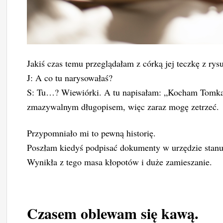
Jakiś czas temu przeglądałam z córką jej teczkę z ry
J: A co tu narysowałaś?
S: Tu…? Wiewiórki. A tu napisałam: „Kocham Tomka”,
zmazywalnym długopisem, więc zaraz mogę zetrzeć.
Przypomniało mi to pewną historię.
Poszłam kiedyś podpisać dokumenty w urzędzie stan
Wynikła z tego masa kłopotów i duże zamieszanie.
Czasem oblewam się kawą.