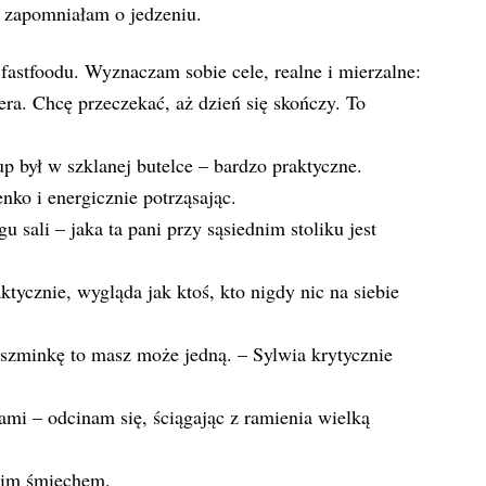
 zapomniałam o jedzeniu.
fastfoodu. Wyznaczam sobie cele, realne i mierzalne:
gera. Chcę przeczekać, aż dzień się skończy. To
up był w szklanej butelce – bardzo praktyczne.
ko i energicznie potrząsając.
sali – jaka ta pani przy sąsiednim stoliku jest
tycznie, wygląda jak ktoś, kto nigdy nic na siebie
ą szminkę to masz może jedną. – Sylwia krytycznie
ami – odcinam się, ściągając z ramienia wielką
kim śmiechem.