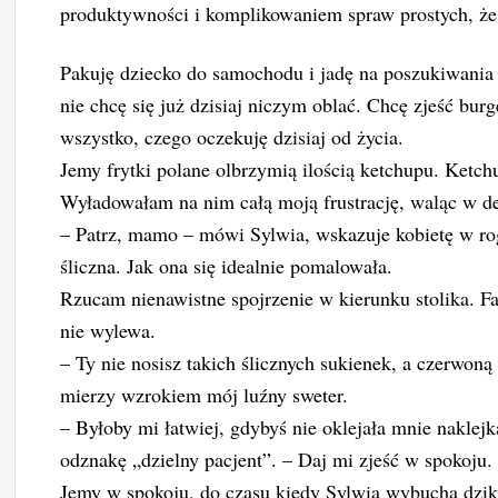
produktywności i komplikowaniem spraw prostych, że
Pakuję dziecko do samochodu i jadę na poszukiwania 
nie chcę się już dzisiaj niczym oblać. Chcę zjeść bur
wszystko, czego oczekuję dzisiaj od życia.
Jemy frytki polane olbrzymią ilością ketchupu. Ketch
Wyładowałam na nim całą moją frustrację, waląc w den
– Patrz, mamo – mówi Sylwia, wskazuje kobietę w rogu 
śliczna. Jak ona się idealnie pomalowała.
Rzucam nienawistne spojrzenie w kierunku stolika. Fak
nie wylewa.
– Ty nie nosisz takich ślicznych sukienek, a czerwon
mierzy wzrokiem mój luźny sweter.
– Byłoby mi łatwiej, gdybyś nie oklejała mnie naklejk
odznakę „dzielny pacjent”. – Daj mi zjeść w spokoju.
Jemy w spokoju, do czasu kiedy Sylwia wybucha dzi