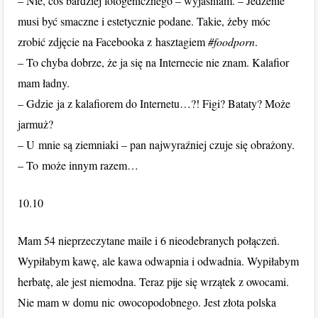
– Nie, coś bardziej fotogenicznego – wyjaśniam. – Jedzenie
musi być smaczne i estetycznie podane. Takie, żeby móc
zrobić zdjęcie na Facebooka z hasztagiem
#foodporn
.
– To chyba dobrze, że ja się na Internecie nie znam. Kalafior
mam ładny.
– Gdzie ja z kalafiorem do Internetu…?! Figi? Bataty? Może
jarmuż?
– U mnie są ziemniaki – pan najwyraźniej czuje się obrażony.
– To może innym razem…
10.10
Mam 54 nieprzeczytane maile i 6 nieodebranych połączeń.
Wypiłabym kawę, ale kawa odwapnia i odwadnia. Wypiłabym
herbatę, ale jest niemodna. Teraz pije się wrzątek z owocami.
Nie mam w domu nic owocopodobnego. Jest złota polska