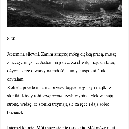
8.30
Jestem na siłowni. Zanim zmęczę mózg ciężką pracą, muszę
zmęczyć mięśnie. Jestem na jodze. Za chwilę moje ciało się
ożywi, serce otworzy na radość, a umysł uspokoi. Tak
czytałam.
Kobieta przede mną ma prześwitujące legginsy i majtki w
słoniki. Kiedy robi
uttanasana
, czyli wypina tyłek w moją
stronę, widzę, że słoniki trzymają się za ręce i dają sobie
buziaczki.
Internet kłamie. Mój mózg się nie uspakaja. Mój mózg nuci