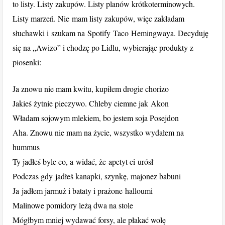
to listy. Listy zakupów. Listy planów krótkoterminowych.
Listy marzeń. Nie mam listy zakupów, więc zakładam
słuchawki i szukam na Spotify Taco Hemingwaya. Decyduję
się na „Awizo” i chodzę po Lidlu, wybierając produkty z
piosenki:
Ja znowu nie mam kwitu, kupiłem drogie chorizo
Jakieś żytnie pieczywo. Chleby ciemne jak Akon
Władam sojowym mlekiem, bo jestem soja Posejdon
Aha. Znowu nie mam na życie, wszystko wydałem na
hummus
Ty jadłeś byle co, a widać, że apetyt ci urósł
Podczas gdy jadłeś kanapki, szynkę, majonez babuni
Ja jadłem jarmuż i bataty i prażone halloumi
Malinowe pomidory leżą dwa na stole
Mógłbym mniej wydawać forsy, ale płakać wolę