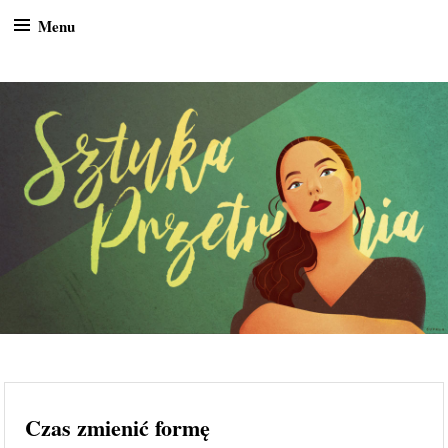
Menu
Skip to content
Sztuka przetrwania
Blog osobisty
Czas zmienić formę