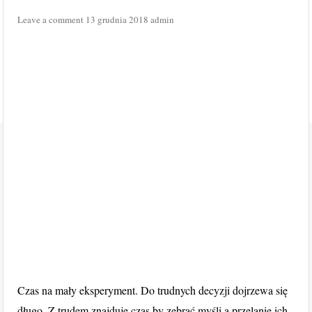
Leave a comment
13 grudnia 2018
admin
Czas na mały eksperyment. Do trudnych decyzji dojrzewa się
długo. Z trudem znajduję czas by zebrać myśli a przelanie ich