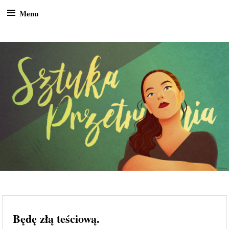
Menu
Skip to content
Sztuka przetrwania
Blog osobisty
Będę złą teściową.